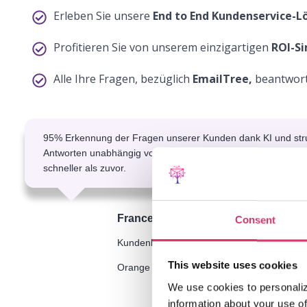
Erleben Sie unsere
End to End Kundenservice-L
Profitieren Sie von unserem einzigartigen
ROI-Si
Alle Ihre Fragen, bezüglich
EmailTree,
beantwor
95% Erkennung der Fragen unserer Kunden dank KI und stru
Antworten unabhängig vom Korrespondenten, in fünf Sprach
schneller als zuvor.
France-Diane Hardy
Consent
Kundenbindung-Direktor
This website uses cookies
Orange Luxembourg
We use cookies to personaliz
information about your use of