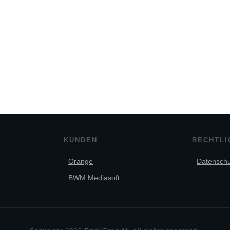
KUNDEN
RECHTLI
Orange
Datenschu
BWM Mediasoft