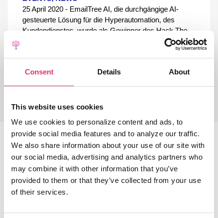
25 April 2020 - EmailTree AI, die durchgängige AI-
gesteuerte Lösung für die ​​Hyperautomation​, des
Kundendienstes, wurde als Gewinner des Hack The
Crisis hackathon
Consent
Details
About
READ MORE
This website uses cookies
We use cookies to personalize content and ads, to
provide social media features and to analyze our traffic.
We also share information about your use of our site with
our social media, advertising and analytics partners who
Entdecken Sie weitere Artikel im EmailTree
may combine it with other information that you’ve
NewsRoom
provided to them or that they’ve collected from your use
of their services.