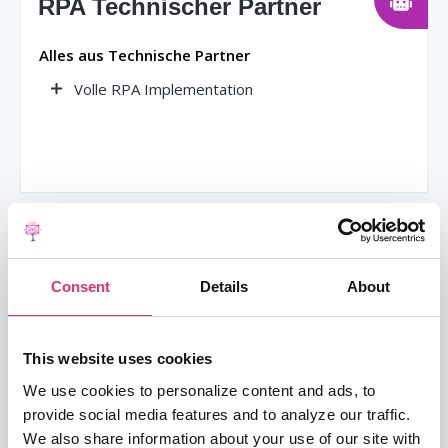
RPA Technischer Partner
Alles aus Technische Partner
Volle RPA Implementation
Voll zertifizierte technische
Partner
Consent
Details
About
Alles aus RPA Technischer Partner
Volle EmailTree integration (stellen Sie diese auf
This website uses cookies
VMs, Privaten Clouds, etc., auf)
We use cookies to personalize content and ads, to
provide social media features and to analyze our traffic.
We also share information about your use of our site with