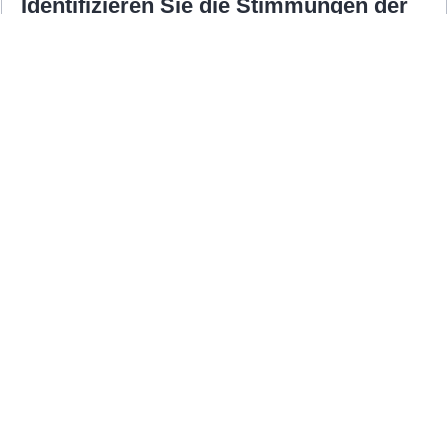
Identifizieren Sie die Stimmungen der
E-Mails
Passen Sie Ihren Ton an die Bedürfnisse
Ihrer Kunden an, indem Sie sich auf
persönlicher Ebene verbinden.
Holen Sie sich Daten von EmailTree.ai
CRM