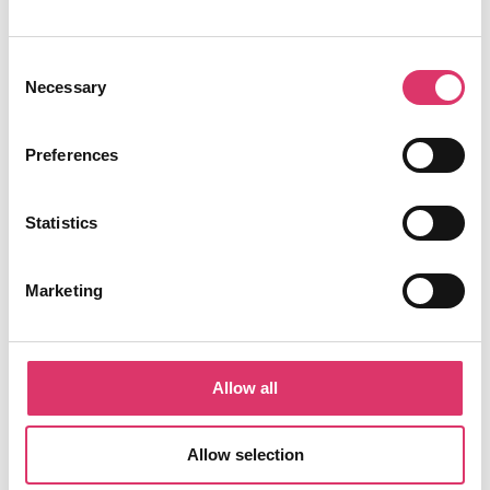
Consent
OKTOBER 25, 2022
0
Necessary
Selection
Preferences
Statistics
Marketing
Insurance
Allow all
Your Insurance Customer Service, Simplified Harness the
Power of Automation and AI for Seamless Customer
Allow selection
Interactions Optimize Operational Costs Accelerate