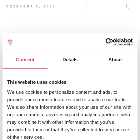
DEZEMBER 5, 2022
0
Consent
Details
About
This website uses cookies
Dog Chef Success Story
We use cookies to personalize content and ads, to
provide social media features and to analyze our traffic.
Customer Success Story: Dog Chef „The strength of
We also share information about your use of our site with
EmailTree in terms of AI is really this ultra-personalization
our social media, advertising and analytics partners who
side when faced with questions
may combine it with other information that you’ve
provided to them or that they’ve collected from your use
Read More
of their services.