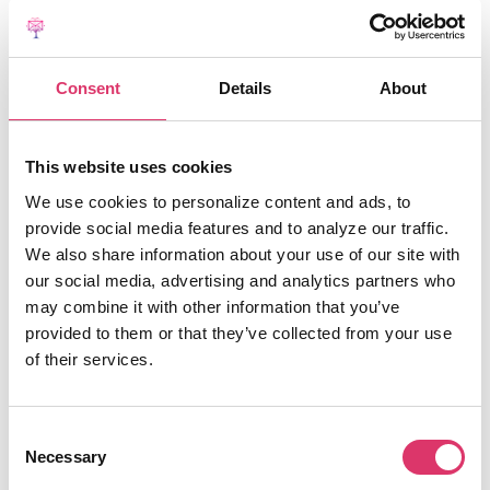
paiement qui doit être effectué par le
client.
Consent
Details
About
Lorsque vous répondez à l'e-mail d'un
client, EmailTree
propose
automatiquement des suggestions
This website uses cookies
pour la réponse par e-mail
. Cela nous
We use cookies to personalize content and ads, to
permet de
répondre à l'e-mail en
provide social media features and to analyze our traffic.
We also share information about your use of our site with
quelques secondes
dans certains cas.
our social media, advertising and analytics partners who
may combine it with other information that you’ve
provided to them or that they’ve collected from your use
of their services.
Résultats
Consent
Necessary
Selection
Après avoir implémenté la solution EmailTree dans